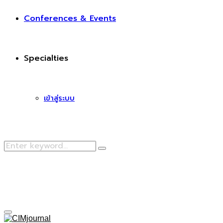
Conferences & Events
Specialties
เข้าสู่ระบบ
Search
Search
for:
Facebook
Primary
Menu