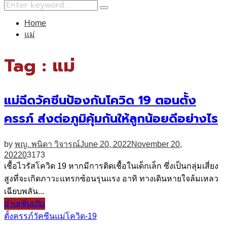
Search
Search
for:
Home
แม่
Tag : แม่
แม่ฉีดวัคซีนป้องกันโควิด 19 ตอนตั้ง
ครรภ์ ส่งต่อภูมิคุ้มกันให้ลูกน้อยดีอย่างไร
by
พญ. พนิดา วิจารณ์
June 20, 2022
November 20,
2022
0
3173
เชื้อไวรัสโควิด 19 หากมีการติดเชื้อในเด็กเล็ก ซึ่งเป็นกลุ่มเสี่ยง
สูงที่จะเกิดภาวะแทรกซ้อนรุนแรง อาทิ ทางเดินหายใจล้มเหลว
เฉียบพลัน...
อ่านเพิ่มเติม
ตั้งครรภ์
วัคซีน
แม่
โควิด-19