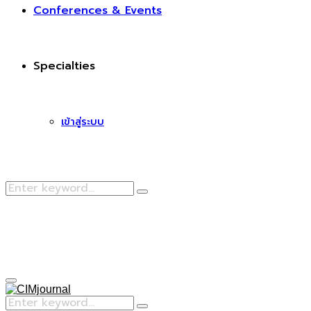
Conferences & Events
Specialties
เข้าสู่ระบบ
Search
Search
for:
Facebook
Primary
Menu
Search
Search