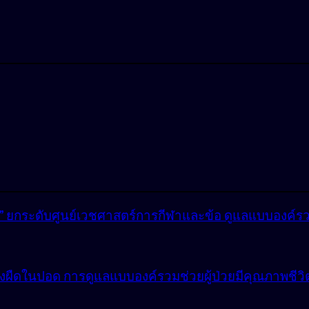
lly” ยกระดับศูนย์เวชศาสตร์การกีฬาและข้อ ดูแลแบบองค์ร
ังผืดในปอด การดูแลแบบองค์รวมช่วยผู้ป่วยมีคุณภาพชีวิตที