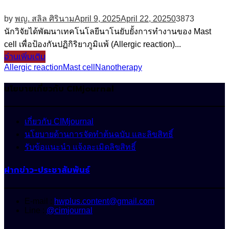
by
พญ. สลิล ศิรินาม
April 9, 2025
April 22, 2025
0
3873
นักวิจัยได้พัฒนาเทคโนโลยีนาโนยับยั้งการทำงานของ Mast
cell เพื่อป้องกันปฏิกิริยาภูมิแพ้ (Allergic reaction)...
อ่านเพิ่มเติม
Allergic reaction
Mast cell
Nanotherapy
นโยบายเกี่ยวกับ CIMjournal
เกี่ยวกับ CIMjournal
นโยบายด้านการจัดทำต้นฉบับ และลิขสิทธิ์
รับข้อแนะนำ แจ้งละเมิดลิขสิทธิ์
ฝากข่าว-ประชาสัมพันธ์
E-mail :
hwplus.content@gmail.com
Line :
@cimjournal