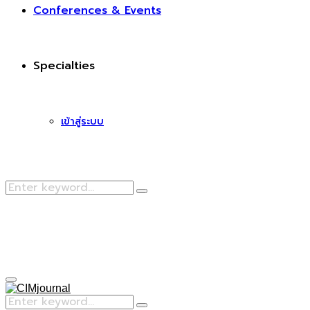
Conferences & Events
Specialties
เข้าสู่ระบบ
Search
Search
for:
Facebook
Primary
Menu
Search
Search