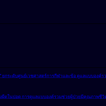
lly” ยกระดับศูนย์เวชศาสตร์การกีฬาและข้อ ดูแลแบบองค์ร
ังผืดในปอด การดูแลแบบองค์รวมช่วยผู้ป่วยมีคุณภาพชีวิตที