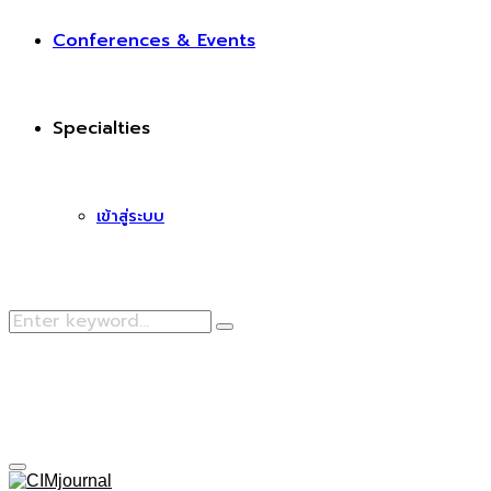
Conferences & Events
Specialties
เข้าสู่ระบบ
Search
Search
for:
Facebook
Primary
Menu