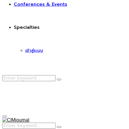
Conferences & Events
Specialties
เข้าสู่ระบบ
Search
Search
for:
Facebook
Primary
Menu
Search
Search