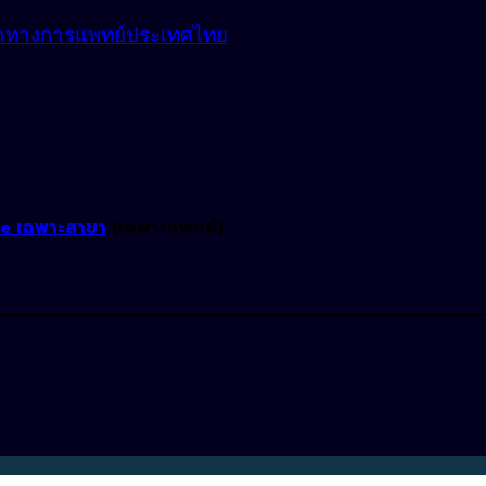
้อราทางการแพทย์ประเทศไทย
ne เฉพาะสาขา
(เฉพาะแพทย์)