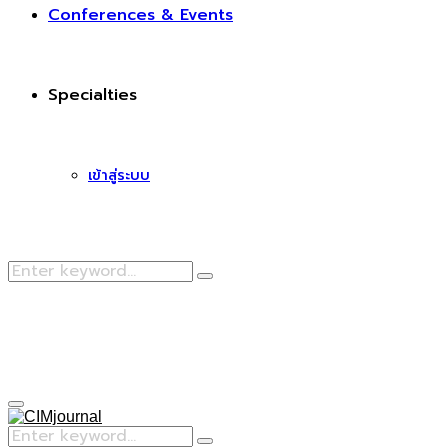
Conferences & Events
Specialties
เข้าสู่ระบบ
Search
Search
for:
Facebook
Primary
Menu
Search
Search