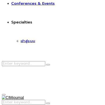
Conferences & Events
Specialties
เข้าสู่ระบบ
Search
Search
for:
Facebook
Primary
Menu
Search
Search