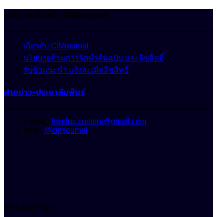
นโยบายเกี่ยวกับ CIMjournal
เกี่ยวกับ CIMjournal
นโยบายด้านการจัดทำต้นฉบับ และลิขสิทธิ์
รับข้อแนะนำ แจ้งละเมิดลิขสิทธิ์
ฝากข่าว-ประชาสัมพันธ์
E-mail :
hwplus.content@gmail.com
Line :
@cimjournal
บทความล่าสุด