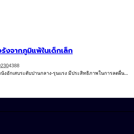
รังจากภูมิแพ้ในเด็กเล็ก
023
0
4388
ผิวหนังอักเสบระดับปานกลาง-รุนแรง มีประสิทธิภาพในการลดผื่น...