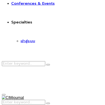
Conferences & Events
Specialties
เข้าสู่ระบบ
Search
Search
for:
Facebook
Primary
Menu
Search
Search