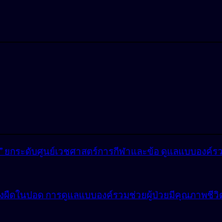
lly” ยกระดับศูนย์เวชศาสตร์การกีฬาและข้อ ดูแลแบบองค์ร
ังผืดในปอด การดูแลแบบองค์รวมช่วยผู้ป่วยมีคุณภาพชีวิตที