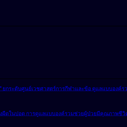
lly” ยกระดับศูนย์เวชศาสตร์การกีฬาและข้อ ดูแลแบบองค์ร
ังผืดในปอด การดูแลแบบองค์รวมช่วยผู้ป่วยมีคุณภาพชีวิตที