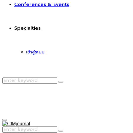
Conferences & Events
Specialties
เข้าสู่ระบบ
Search
Search
for:
Facebook
Primary
Menu
Search
Search