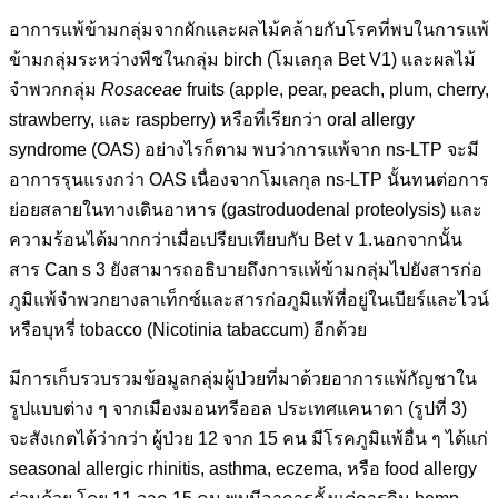
อาการแพ้ข้ามกลุ่มจากผักและผลไม้คล้ายกับโรคที่พบในการแพ้
ข้ามกลุ่มระหว่างพืชในกลุ่ม birch (โมเลกุล Bet V1) และผลไม้
จำพวกกลุ่ม
Rosaceae
fruits (apple, pear, peach, plum, cherry,
strawberry, และ raspberry) หรือที่เรียกว่า oral allergy
syndrome (OAS) อย่างไรก็ตาม พบว่าการแพ้จาก ns-LTP จะมี
อาการรุนแรงกว่า OAS เนื่องจากโมเลกุล ns-LTP นั้นทนต่อการ
ย่อยสลายในทางเดินอาหาร (gastroduodenal proteolysis) และ
ความร้อนได้มากกว่าเมื่อเปรียบเทียบกับ Bet v 1.นอกจากนั้น
สาร Can s 3 ยังสามารถอธิบายถึงการแพ้ข้ามกลุ่มไปยังสารก่อ
ภูมิแพ้จำพวกยางลาเท็กซ์และสารก่อภูมิแพ้ที่อยู่ในเบียร์และไวน์
หรือบุหรี่ tobacco (Nicotinia tabaccum) อีกด้วย
มีการเก็บรวบรวมข้อมูลกลุ่มผู้ป่วยที่มาด้วยอาการแพ้กัญชาใน
รูปแบบต่าง ๆ จากเมืองมอนทรีออล ประเทศแคนาดา (รูปที่ 3)
จะสังเกตได้ว่ากว่า ผู้ป่วย 12 จาก 15 คน มีโรคภูมิแพ้อื่น ๆ ได้แก่
seasonal allergic rhinitis, asthma, eczema, หรือ food allergy