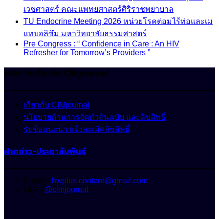
เวชศาสตร์ คณะแพทยศาสตร์ศิริราชพยาบาล
TU Endocrine Meeting 2026 หน่วยโรคต่อมไร้ท่อและเม
แทบอลิซึม มหาวิทยาลัยธรรมศาสตร์
Pre Congress : “ Confidence in Care : An HIV
Refresher for Tomorrow’s Providers ”
นโยบายเกี่ยวกับ CIMjournal
เกี่ยวกับ CIMjournal
นโยบายด้านการจัดทำต้นฉบับ และลิขสิทธิ์
รับข้อแนะนำ แจ้งละเมิดลิขสิทธิ์
ฝากข่าว-ประชาสัมพันธ์
E-mail :
hwplus.content@gmail.com
Line :
@cimjournal