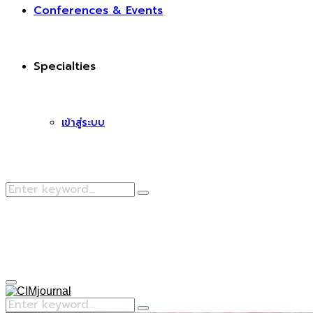
Conferences & Events
Specialties
เข้าสู่ระบบ
Search
Search
for:
Facebook
Primary
Menu
Search
Search