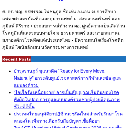
ศ. ดร. พญ. อรพรรณ โพชนุกูล ชื่อเล่น อ.แอน จบการศึกษา
แพทยศาสตรบัณฑิตและกุมารแพทย์ ม. สงขลานครินทร์ และ
ภูมิแพ้ ศิริราช • ประสบการณ์ทำงาน ผอ. ศูนย์ความเป็นเลิศด้าน
โรคภูมิแพ้และระบบหายใจ ม.ธรรมศาสตร์ และนายกสมาคม
สภาองค์กรโรคหืดแห่งประเทศไทย • มีความสนใจเรื่องโรคหืด
ภูมิแพ้ ไซนัสอักเสบ นวัตกรรมทางการแพทย์
Recent Posts
บำรุงราษฎร์ ชูแนวคิด “Ready for Every Move,
Naturally” ยกระดับศูนย์เวชศาสตร์การกีฬาและข้อ ดูแล
แบบองค์รวม
“ไอเรื้อรัง เหนื่อยง่าย” อาจเป็นสัญญาณเริ่มต้นของโรค
พังผืดในปอด การดูแลแบบองค์รวมช่วยผู้ป่วยมีคุณภาพ
ชีวิตที่ดีขึ้น
ประเทศไทยอนุมัติยาปฏิชีวนะชนิดใหม่สำหรับรักษาโรค
หนองใน เพิ่มทางเลือกรับมือปัญหาเชื้อดื้อยา