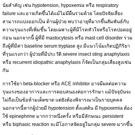
นัยสำคัญ เช่น hypotension, hypoxemia หรือ respiratory
failure และอาจเกิดขึ้นได้แม้ไม่มีผื่นร่วมด้วย โดยปัจจัยเสี่ยง
สามารถแบ่งออกเป็น ด้านผู้ป่วย พบว่าอายุที่มากขึ้นสัมพันธ์กับ
ความรุนแรงที่เพิ่มขึ้น โดยเฉพาะผู้ที่มีโรคหัวใจหรือโรคปอดอยู่
ก่อน นอกจากนี้ ผู้ที่มี mastocytosis หรือ mast cell disorder รวม
ถึงผู้ที่มีค่า baseline serum tryptase สูง มีแนวโน้มเกิดปฏิกิริยา
ที่รุนแรงกว่า ผู้ป่วยที่มีประวัติ severe insect sting anaphylaxis
หรือ recurrent idiopathic anaphylaxis ก็จัดเป็นกลุ่มเสี่ยงสูงเช่น
กัน
การใช้ยา beta-blocker หรือ ACE inhibitor อาจมีผลต่อความ
รุนแรงของอาการและการตอบสนองต่อการรักษา แม้ปัจจุบันจะ
ไม่ถือเป็นข้อห้ามเด็ดขาด แต่ยังต้องพิจารณาเป็นรายบุคคล
นอกจากนี้หากผู้ป่วยมี hypotension ตั้งแต่ต้น มี hypoxemia ต้อง
ใช้ epinephrine มากกว่าหนึ่งครั้ง หรือมีลักษณะ persistent
หรือ biphasic reaction จะมีโอกาสจัดอยู่ในกลุ่ม severe มากขึ้น