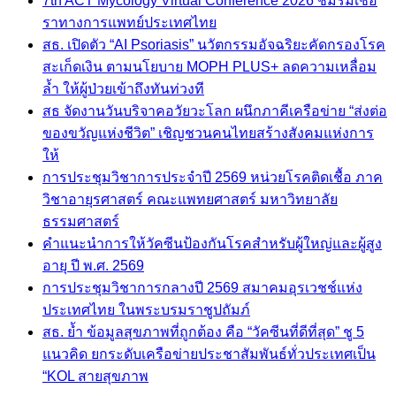
7th ACT Mycology Virtual Conference 2026 ชมรมเชื้อ
ราทางการแพทย์ประเทศไทย
สธ. เปิดตัว “AI Psoriasis” นวัตกรรมอัจฉริยะคัดกรองโรค
สะเก็ดเงิน ตามนโยบาย MOPH PLUS+ ลดความเหลื่อม
ล้ำ ให้ผู้ป่วยเข้าถึงทันท่วงที
สธ จัดงานวันบริจาคอวัยวะโลก ผนึกภาคีเครือข่าย “ส่งต่อ
ของขวัญแห่งชีวิต” เชิญชวนคนไทยสร้างสังคมแห่งการ
ให้
การประชุมวิชาการประจำปี 2569 หน่วยโรคติดเชื้อ ภาค
วิชาอายุรศาสตร์ คณะแพทยศาสตร์ มหาวิทยาลัย
ธรรมศาสตร์
คำแนะนำการให้วัคซีนป้องกันโรคสำหรับผู้ใหญ่และผู้สูง
อายุ ปี พ.ศ. 2569
การประชุมวิชาการกลางปี 2569 สมาคมอุรเวชช์แห่ง
ประเทศไทย ในพระบรมราชูปถัมภ์
สธ. ย้ำ ข้อมูลสุขภาพที่ถูกต้อง คือ “วัคซีนที่ดีที่สุด” ชู 5
แนวคิด ยกระดับเครือข่ายประชาสัมพันธ์ทั่วประเทศเป็น
“KOL สายสุขภาพ