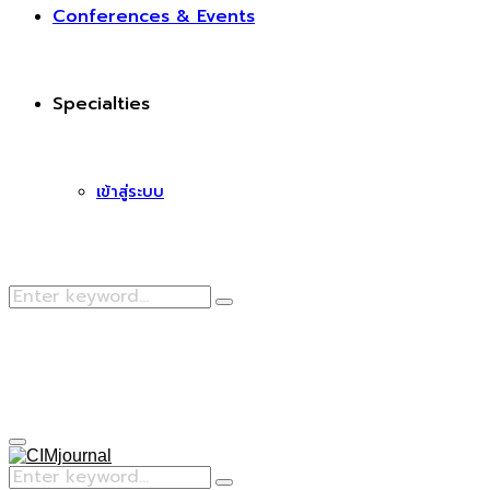
Conferences & Events
Specialties
เข้าสู่ระบบ
Search
Search
for:
Facebook
Primary
Menu
Search
Search