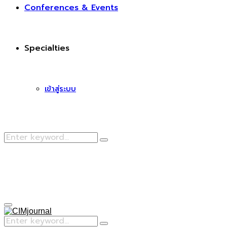
Conferences & Events
Specialties
เข้าสู่ระบบ
Search
Search
for:
Facebook
Primary
Menu
Search
Search