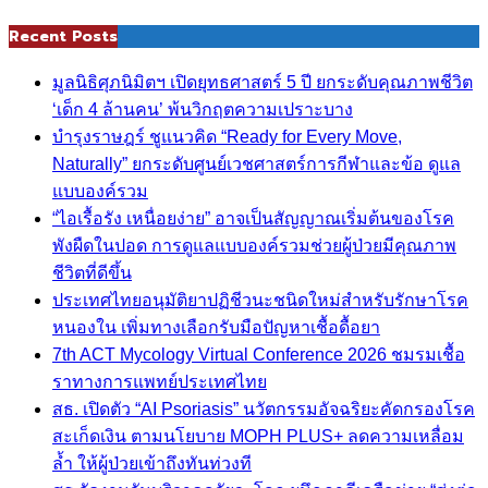
Recent Posts
มูลนิธิศุภนิมิตฯ เปิดยุทธศาสตร์ 5 ปี ยกระดับคุณภาพชีวิต
‘เด็ก 4 ล้านคน’ พ้นวิกฤตความเปราะบาง
บำรุงราษฎร์ ชูแนวคิด “Ready for Every Move,
Naturally” ยกระดับศูนย์เวชศาสตร์การกีฬาและข้อ ดูแล
แบบองค์รวม
“ไอเรื้อรัง เหนื่อยง่าย” อาจเป็นสัญญาณเริ่มต้นของโรค
พังผืดในปอด การดูแลแบบองค์รวมช่วยผู้ป่วยมีคุณภาพ
ชีวิตที่ดีขึ้น
ประเทศไทยอนุมัติยาปฏิชีวนะชนิดใหม่สำหรับรักษาโรค
หนองใน เพิ่มทางเลือกรับมือปัญหาเชื้อดื้อยา
7th ACT Mycology Virtual Conference 2026 ชมรมเชื้อ
ราทางการแพทย์ประเทศไทย
สธ. เปิดตัว “AI Psoriasis” นวัตกรรมอัจฉริยะคัดกรองโรค
สะเก็ดเงิน ตามนโยบาย MOPH PLUS+ ลดความเหลื่อม
ล้ำ ให้ผู้ป่วยเข้าถึงทันท่วงที