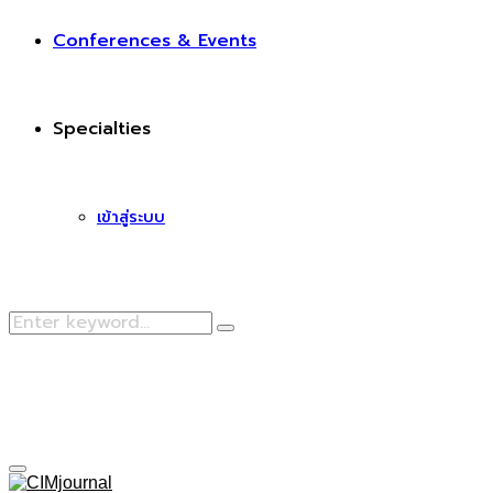
Conferences & Events
Specialties
เข้าสู่ระบบ
Search
Search
for:
Facebook
Primary
Menu