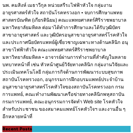
นพ. คมสิงห์ เมธาวีกุล หน่วยสรีระไฟฟ้าหัวใจ กลุ่มงาน
อายุรศาสตร์หัวใจ สถาบันโรคทรวงอก • จบการศึกษาแพทย
ศาสตรบัณฑิต (เกียรตินิยม) คณะแพทยศาสตร์ศิริราชพยาบาล
มหาวิทยาลัยมหิดล ต่อมาได้ทำการศึกษาและได้รับวุฒิบัตร
สาขาอายุรศาสตร์ และวุฒิบัตรอนุสาขาอายุรศาสตร์โรคหัวใจ
และประกาศนียบัตรแพทย์ผู้เชี่ยวชาญเฉพาะทางด้านคลินิก อนุ
สาขาไฟฟ้าหัวใจ คณะแพทยศาสตร์ศิริราชพยาบาล
มหาวิทยาลัยมหิดล • อาจารย์ผ่านการทำงานที่สำคัญในหลาย
บทบาทหน้าที่ เช่น หัวหน้าศูนย์วิจัยทางคลินิก กลุ่มงานวิจัยและ
ประเมินเทคโนโลยี กลุ่มภารกิจด้านการพัฒนาระบบสุขภาพ
สถาบันโรคทรวงอก, อนุกรรมการฝึกอบรมแพทย์ประจำบ้าน
อนุสาขาอายุรศาสตร์โรคหัวใจของสถาบันโรคทรวงอก กรม
การแพทย์, คณะทำงานพัฒนาเครือข่ายทางคลินิกพหุสถาบัน
กรมการแพทย์, คณะอนุกรรมการจัดทำ Web site โรคหัวใจ
สำหรับประชาชน ของสมาคมแพทย์โรคหัวใจฯ และงานอื่น ๆ
อีกหลายหน้าที่
Recent Posts