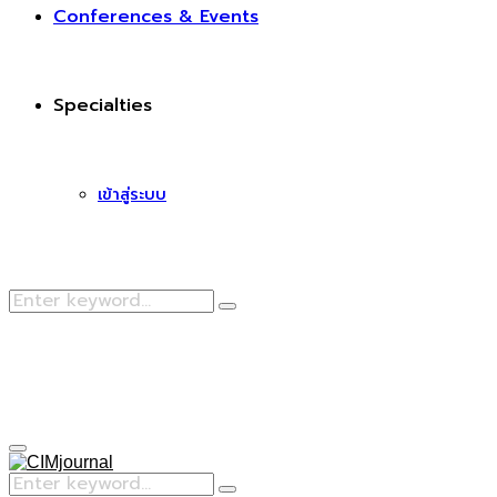
Conferences & Events
Specialties
เข้าสู่ระบบ
Search
Search
for:
Facebook
Primary
Menu
Search
Search