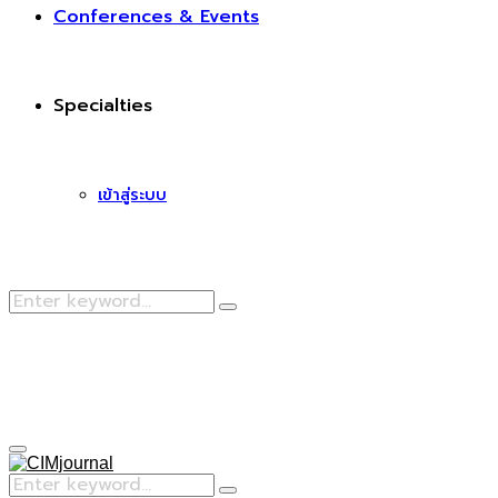
Conferences & Events
Specialties
เข้าสู่ระบบ
Search
Search
for:
Facebook
Primary
Menu
Search
Search