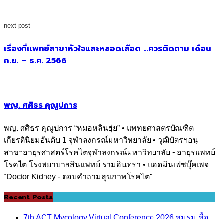
next post
เรื่องที่แพทย์สาขาหัวใจและหลอดเลือด …ควรติดตาม เดือน
ก.ย. – ธ.ค. 2566
พญ. ศศิธร คุณูปการ
พญ. ศศิธร คุณูปการ “หมอหลินฮุ่ย” • แพทยศาสตรบัณฑิต
เกียรตินิยมอันดับ 1 จุฬาลงกรณ์มหาวิทยาลัย • วุฒิบัตรฯอนุ
สาขาอายุรศาสตร์โรคไตจุฬาลงกรณ์มหาวิทยาลัย • อายุรแพทย์
โรคไต โรงพยาบาลสินแพทย์ รามอินทรา • แอดมินเฟซบุ๊คเพจ
“Doctor Kidney - ตอบคำถามสุขภาพโรคไต”
Recent Posts
7th ACT Mycology Virtual Conference 2026 ชมรมเชื้อ