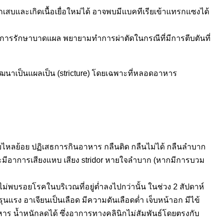
ักเสบและเกิดเนื้อเยื่อใหม่ได้ อาจพบมีแบคทีเรียเข้าแทรกแซงได้
ในการรักษาบาดแผล พยายามทำการผ่าตัดในกรณีที่มีการตีบตันที่
ฒนาเป็นแผลเป็น (stricture) โดยเฉพาะที่หลอดอาหาร
หลย้อย ปฏิเสธการกินอาหาร กลืนติด กลืนไม่ได้ กลืนลำบาก
 จะมีอาการเสียงแหบ เสียง stridor หายใจลำบาก (หากมีการบวม
บรอยโรคในบริเวณที่อยู่ต่ำลงไปกว่านั้น ในช่วง 2 สัปดาห์
รง อาเจียนเป็นเลือด มีความดันเลือดต่ำ เจ็บหน้าอก มีไข้
าร น้ำหนักลดได้ ซึ่งอาการทางคลินิกไม่สัมพันธ์โดยตรงกับ