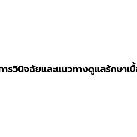
การวินิจฉัยและแนวทางดูแลรักษาเบื