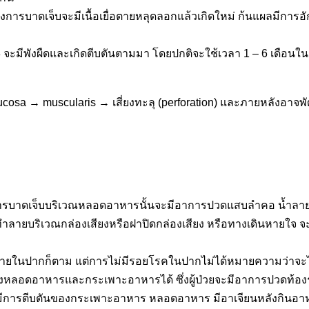
หลังการบาดเจ็บจะมีเนื้อเยื่อตายหลุดลอกแล้วเกิดใหม่ ก้นแผลมีการอ
3 จะมีพังผืดและเกิดตีบตันตามมา โดยปกติจะใช้เวลา 1 – 6 เดือน
osa → muscularis → เสี่ยงทะลุ (perforation) และภายหลังอาจพั
การบาดเจ็บบริเวณหลอดอาหารนั้นจะมีอาการปวดแสบลำคอ น้ำลายไ
ารทำลายบริเวณกล่องเสียงหรือฝาปิดกล่องเสียง หรือทางเดินหายใจ
ภายในปากก็ตาม แต่การไม่มีรอยโรคในปากไม่ได้หมายความว่าจะไม่พ
งหลอดอาหารและกระเพาะอาหารได้ ซึ่งผู้ป่วยจะมีอาการปวดท้องรุนแ
้นจะมีการตีบตันของกระเพาะอาหาร หลอดอาหาร มีอาเจียนหลังกินอาห