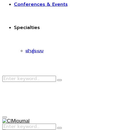
Conferences & Events
Specialties
เข้าสู่ระบบ
Search
Search
for:
Facebook
Primary
Menu
Search
Search