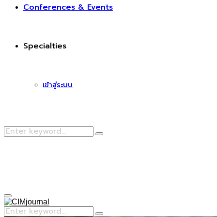
Conferences & Events
Specialties
เข้าสู่ระบบ
Search
Search
for:
Facebook
Primary
Menu
Search
Search