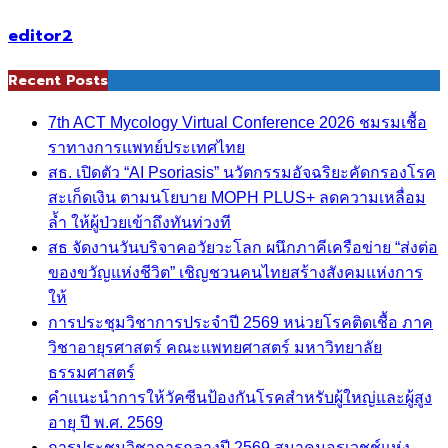
editor2
Recent Posts
7th ACT Mycology Virtual Conference 2026 ชมรมเชื้อ
ราทางการแพทย์ประเทศไทย
สธ. เปิดตัว “AI Psoriasis” นวัตกรรมอัจฉริยะคัดกรองโรค
สะเก็ดเงิน ตามนโยบาย MOPH PLUS+ ลดความเหลื่อม
ล้ำ ให้ผู้ป่วยเข้าถึงทันท่วงที
สธ จัดงานวันบริจาคอวัยวะโลก ผนึกภาคีเครือข่าย “ส่งต่อ
ของขวัญแห่งชีวิต” เชิญชวนคนไทยสร้างสังคมแห่งการ
ให้
การประชุมวิชาการประจำปี 2569 หน่วยโรคติดเชื้อ ภาค
วิชาอายุรศาสตร์ คณะแพทยศาสตร์ มหาวิทยาลัย
ธรรมศาสตร์
คำแนะนำการให้วัคซีนป้องกันโรคสำหรับผู้ใหญ่และผู้สูง
อายุ ปี พ.ศ. 2569
การประชุมวิชาการกลางปี 2569 สมาคมอุรเวชช์แห่ง