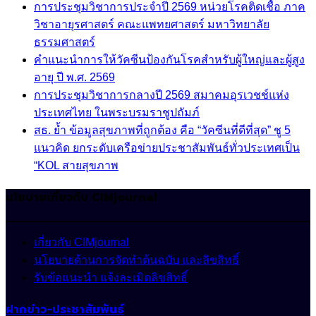
การประชุมวิชาการประจำปี 2569 หน่วยโรคติดเชื้อ ภาค
วิชาอายุรศาสตร์ คณะแพทยศาสตร์ มหาวิทยาลัย
ธรรมศาสตร์
คำแนะนำการให้วัคซีนป้องกันโรคสำหรับผู้ใหญ่และผู้สูง
อายุ ปี พ.ศ. 2569
การประชุมวิชาการกลางปี 2569 สมาคมอุรเวชช์แห่ง
ประเทศไทย ในพระบรมราชูปถัมภ์
สธ. ย้ำ ข้อมูลสุขภาพที่ถูกต้อง คือ “วัคซีนที่ดีที่สุด” ชู 5
แนวคิด ยกระดับเครือข่ายประชาสัมพันธ์ทั่วประเทศเป็น
“KOL สายสุขภาพ
นโยบายเกี่ยวกับ CIMjournal
เกี่ยวกับ CIMjournal
นโยบายด้านการจัดทำต้นฉบับ และลิขสิทธิ์
รับข้อแนะนำ แจ้งละเมิดลิขสิทธิ์
ฝากข่าว-ประชาสัมพันธ์