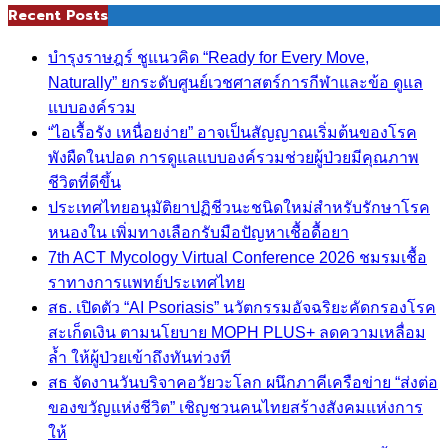
Recent Posts
บำรุงราษฎร์ ชูแนวคิด “Ready for Every Move,
Naturally” ยกระดับศูนย์เวชศาสตร์การกีฬาและข้อ ดูแล
แบบองค์รวม
“ไอเรื้อรัง เหนื่อยง่าย” อาจเป็นสัญญาณเริ่มต้นของโรค
พังผืดในปอด การดูแลแบบองค์รวมช่วยผู้ป่วยมีคุณภาพ
ชีวิตที่ดีขึ้น
ประเทศไทยอนุมัติยาปฏิชีวนะชนิดใหม่สำหรับรักษาโรค
หนองใน เพิ่มทางเลือกรับมือปัญหาเชื้อดื้อยา
7th ACT Mycology Virtual Conference 2026 ชมรมเชื้อ
ราทางการแพทย์ประเทศไทย
สธ. เปิดตัว “AI Psoriasis” นวัตกรรมอัจฉริยะคัดกรองโรค
สะเก็ดเงิน ตามนโยบาย MOPH PLUS+ ลดความเหลื่อม
ล้ำ ให้ผู้ป่วยเข้าถึงทันท่วงที
สธ จัดงานวันบริจาคอวัยวะโลก ผนึกภาคีเครือข่าย “ส่งต่อ
ของขวัญแห่งชีวิต” เชิญชวนคนไทยสร้างสังคมแห่งการ
ให้