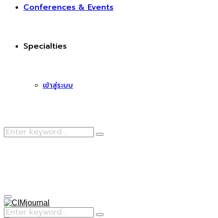
Conferences & Events
Specialties
เข้าสู่ระบบ
Search
Search
for:
Facebook
Primary
Menu
Search
Search