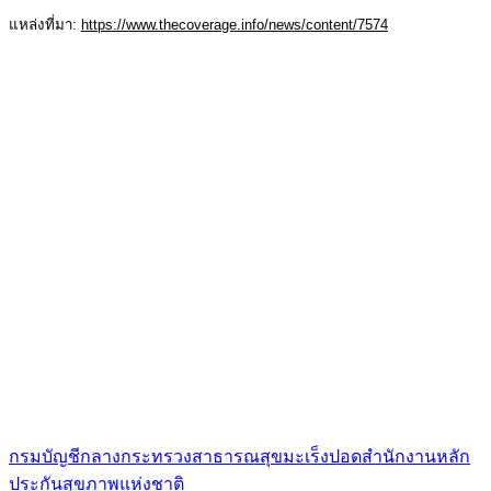
แหล่งที่มา:
https://www.thecoverage.info/news/content/7574
กรมบัญชีกลาง
กระทรวงสาธารณสุข
มะเร็งปอด
สำนักงานหลัก
ประกันสุขภาพแห่งชาติ