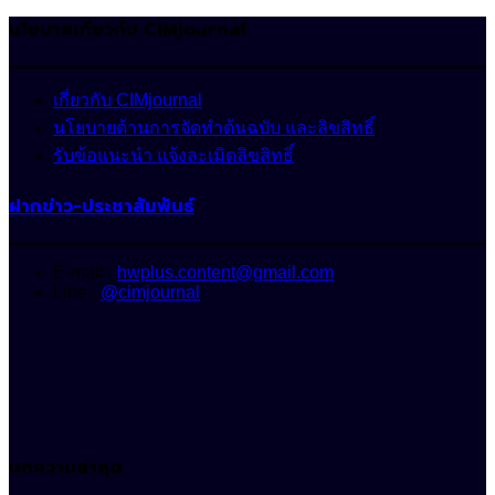
นโยบายเกี่ยวกับ CIMjournal
เกี่ยวกับ CIMjournal
นโยบายด้านการจัดทำต้นฉบับ และลิขสิทธิ์
รับข้อแนะนำ แจ้งละเมิดลิขสิทธิ์
ฝากข่าว-ประชาสัมพันธ์
E-mail :
hwplus.content@gmail.com
Line :
@cimjournal
บทความล่าสุด