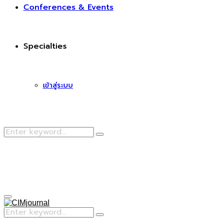
Conferences & Events
Specialties
เข้าสู่ระบบ
Search
Search
for:
Facebook
Primary
Menu
Search
Search