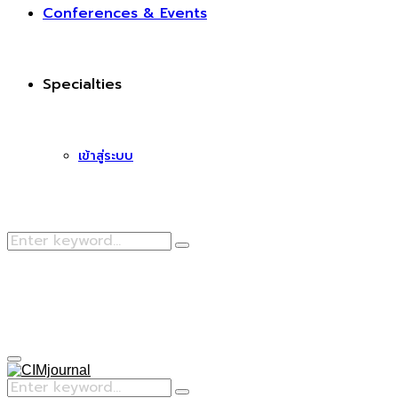
Conferences & Events
Specialties
เข้าสู่ระบบ
Search
Search
for:
Facebook
Primary
Menu
Search
Search