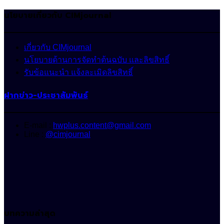
นโยบายเกี่ยวกับ CIMjournal
เกี่ยวกับ CIMjournal
นโยบายด้านการจัดทำต้นฉบับ และลิขสิทธิ์
รับข้อแนะนำ แจ้งละเมิดลิขสิทธิ์
ฝากข่าว-ประชาสัมพันธ์
E-mail :
hwplus.content@gmail.com
Line :
@cimjournal
บทความล่าสุด