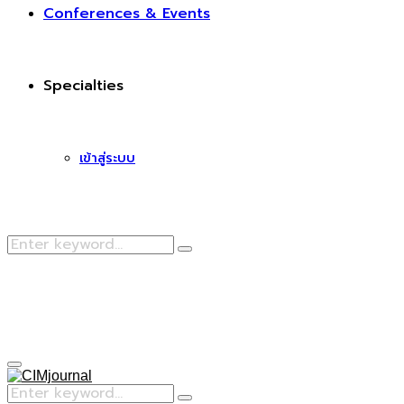
Conferences & Events
Specialties
เข้าสู่ระบบ
Search
Search
for:
Facebook
Primary
Menu
Search
Search