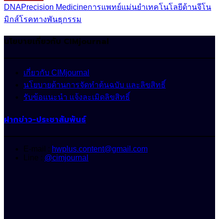
DNA
Precision Medicine
การแพทย์แม่นยำ
เทคโนโลยีด้านจีโน
มิกส์
โรคทางพันธุกรรม
นโยบายเกี่ยวกับ CIMjournal
เกี่ยวกับ CIMjournal
นโยบายด้านการจัดทำต้นฉบับ และลิขสิทธิ์
รับข้อแนะนำ แจ้งละเมิดลิขสิทธิ์
ฝากข่าว-ประชาสัมพันธ์
E-mail :
hwplus.content@gmail.com
Line :
@cimjournal