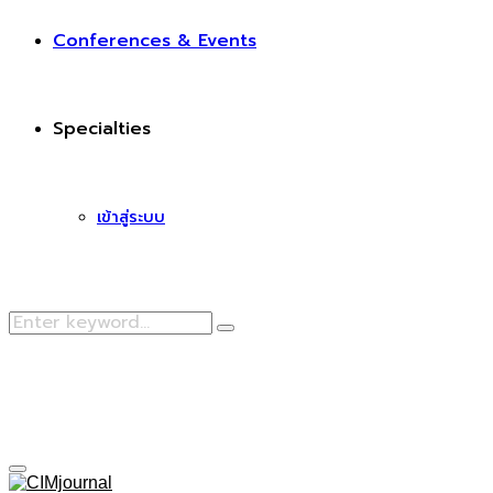
Conferences & Events
Specialties
เข้าสู่ระบบ
Search
Search
for:
Facebook
Primary
Menu