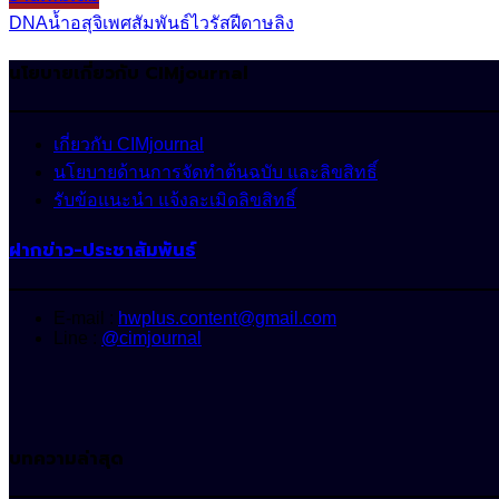
DNA
น้ำอสุจิ
เพศสัมพันธ์
ไวรัสฝีดาษลิง
นโยบายเกี่ยวกับ CIMjournal
เกี่ยวกับ CIMjournal
นโยบายด้านการจัดทำต้นฉบับ และลิขสิทธิ์
รับข้อแนะนำ แจ้งละเมิดลิขสิทธิ์
ฝากข่าว-ประชาสัมพันธ์
E-mail :
hwplus.content@gmail.com
Line :
@cimjournal
บทความล่าสุด