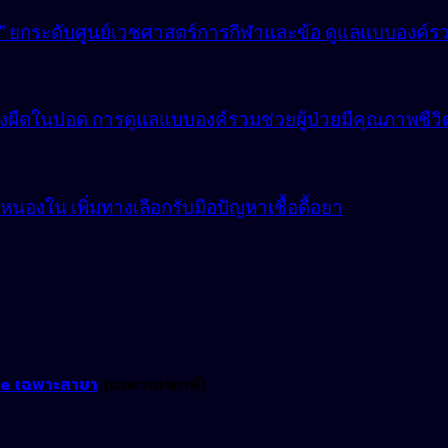
lly” ยกระดับศูนย์เวชศาสตร์การกีฬาและข้อ ดูแลแบบองค์ร
ังผืดในปอด การดูแลแบบองค์รวมช่วยผู้ป่วยมีคุณภาพชีวิตที
องใน เพิ่มทางเลือกรับมือปัญหาเชื้อดื้อยา
ne เฉพาะสาขา
(เฉพาะแพทย์)