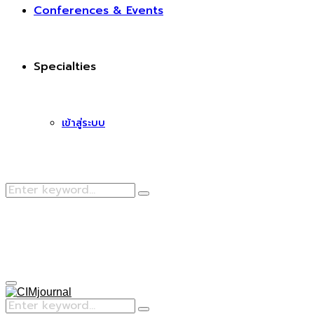
Conferences & Events
Specialties
เข้าสู่ระบบ
Search
Search
for:
Facebook
Primary
Menu
Search
Search