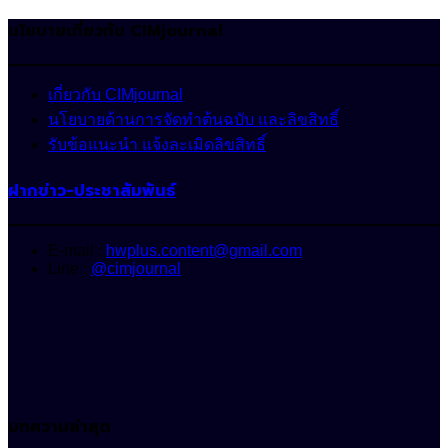
นโยบายเกี่ยวกับ CIMjournal
เกี่ยวกับ CIMjournal
นโยบายด้านการจัดทำต้นฉบับ และลิขสิทธิ์
รับข้อแนะนำ แจ้งละเมิดลิขสิทธิ์
ฝากข่าว-ประชาสัมพันธ์
E-mail :
hwplus.content@gmail.com
Line :
@cimjournal
บทความล่าสุด