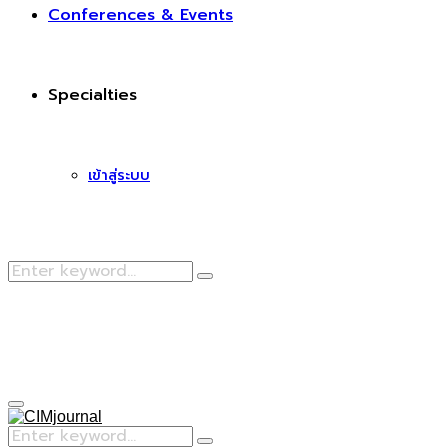
Conferences & Events
Specialties
เข้าสู่ระบบ
Search
Search
for:
Facebook
Primary
Menu
Search
Search