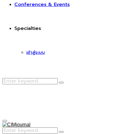
Conferences & Events
Specialties
เข้าสู่ระบบ
Search
Search
for:
Facebook
Primary
Menu
Search
Search