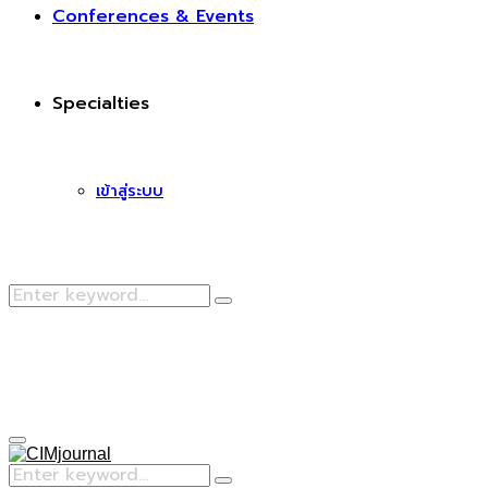
Conferences & Events
Specialties
เข้าสู่ระบบ
Search
Search
for:
Facebook
Primary
Menu
Search
Search