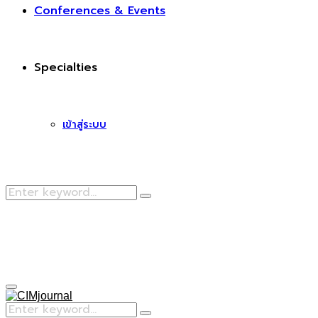
Conferences & Events
Specialties
เข้าสู่ระบบ
Search
Search
for:
Facebook
Primary
Menu
Search
Search