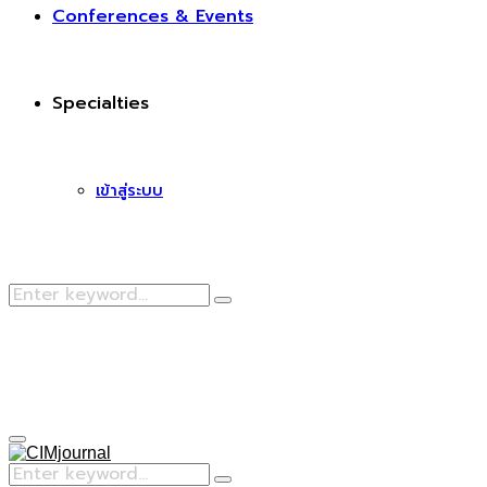
Conferences & Events
Specialties
เข้าสู่ระบบ
Search
Search
for:
Facebook
Primary
Menu
Search
Search