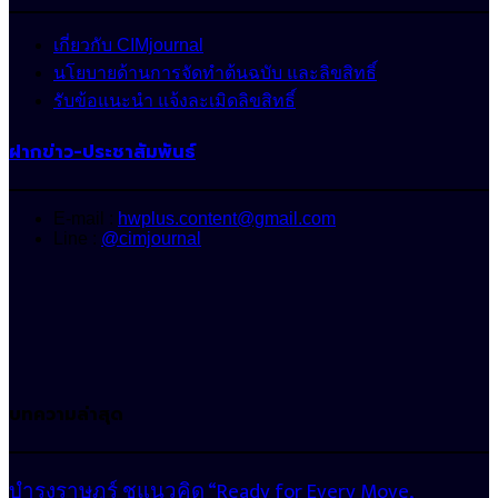
เกี่ยวกับ CIMjournal
นโยบายด้านการจัดทำต้นฉบับ และลิขสิทธิ์
รับข้อแนะนำ แจ้งละเมิดลิขสิทธิ์
ฝากข่าว-ประชาสัมพันธ์
E-mail :
hwplus.content@gmail.com
Line :
@cimjournal
บทความล่าสุด
บำรุงราษฎร์ ชูแนวคิด “Ready for Every Move,