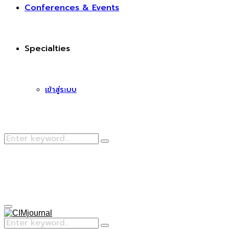
Conferences & Events
Specialties
เข้าสู่ระบบ
Search
Search
for:
Facebook
Primary
Menu
Search
Search