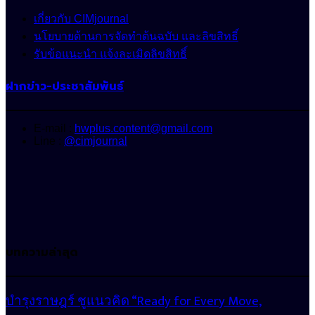
เกี่ยวกับ CIMjournal
นโยบายด้านการจัดทำต้นฉบับ และลิขสิทธิ์
รับข้อแนะนำ แจ้งละเมิดลิขสิทธิ์
ฝากข่าว-ประชาสัมพันธ์
E-mail :
hwplus.content@gmail.com
Line :
@cimjournal
บทความล่าสุด
บำรุงราษฎร์ ชูแนวคิด “Ready for Every Move,