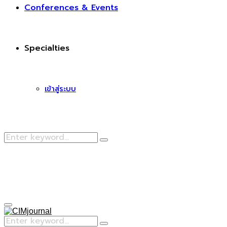
Conferences & Events
Specialties
เข้าสู่ระบบ
Search
Search
for:
Facebook
Primary
Menu
Search
Search