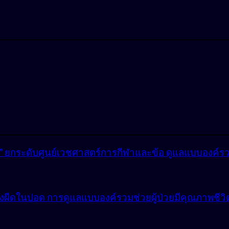
lly” ยกระดับศูนย์เวชศาสตร์การกีฬาและข้อ ดูแลแบบองค์ร
ังผืดในปอด การดูแลแบบองค์รวมช่วยผู้ป่วยมีคุณภาพชีวิตที