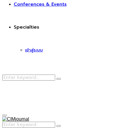
Conferences & Events
Specialties
เข้าสู่ระบบ
Search
Search
for:
Facebook
Primary
Menu
Search
Search