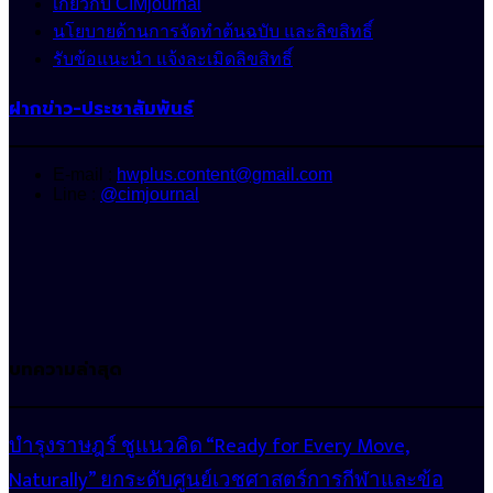
เกี่ยวกับ CIMjournal
นโยบายด้านการจัดทำต้นฉบับ และลิขสิทธิ์
รับข้อแนะนำ แจ้งละเมิดลิขสิทธิ์
ฝากข่าว-ประชาสัมพันธ์
E-mail :
hwplus.content@gmail.com
Line :
@cimjournal
บทความล่าสุด
บำรุงราษฎร์ ชูแนวคิด “Ready for Every Move,
Naturally” ยกระดับศูนย์เวชศาสตร์การกีฬาและข้อ