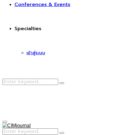
Conferences & Events
Specialties
เข้าสู่ระบบ
Search
Search
for:
Facebook
Primary
Menu
Search
Search