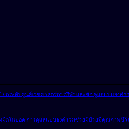
lly” ยกระดับศูนย์เวชศาสตร์การกีฬาและข้อ ดูแลแบบองค์ร
ังผืดในปอด การดูแลแบบองค์รวมช่วยผู้ป่วยมีคุณภาพชีวิตที