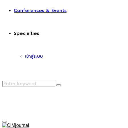
Conferences & Events
Specialties
เข้าสู่ระบบ
Search
Search
for:
Facebook
Primary
Menu