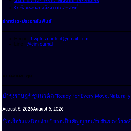
นโยบายด้านการจัดทำต้นฉบับ และลิขสิทธิ์
รับข้อแนะนำ แจ้งละเมิดลิขสิทธิ์
ฝากข่าว-ประชาสัมพันธ์
E-mail :
hwplus.content@gmail.com
Line :
@cimjournal
บทความล่าสุด
บำรุงราษฎร์ ชูแนวคิด “Ready for Every Move, Natura
August 6, 2026
August 6, 2026
“ไอเรื้อรัง เหนื่อยง่าย” อาจเป็นสัญญาณเริ่มต้นของโรคพ