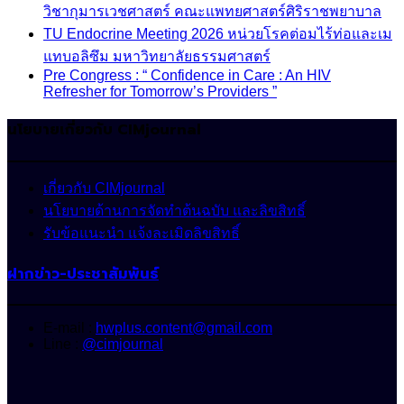
วิชากุมารเวชศาสตร์ คณะแพทยศาสตร์ศิริราชพยาบาล
TU Endocrine Meeting 2026 หน่วยโรคต่อมไร้ท่อและเม
แทบอลิซึม มหาวิทยาลัยธรรมศาสตร์
Pre Congress : “ Confidence in Care : An HIV
Refresher for Tomorrow’s Providers ”
นโยบายเกี่ยวกับ CIMjournal
เกี่ยวกับ CIMjournal
นโยบายด้านการจัดทำต้นฉบับ และลิขสิทธิ์
รับข้อแนะนำ แจ้งละเมิดลิขสิทธิ์
ฝากข่าว-ประชาสัมพันธ์
E-mail :
hwplus.content@gmail.com
Line :
@cimjournal