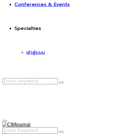
Conferences & Events
Specialties
เข้าสู่ระบบ
Search
Search
for:
Facebook
Primary
Menu
Search
Search