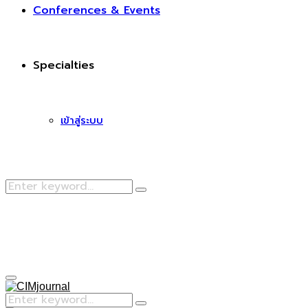
Conferences & Events
Specialties
เข้าสู่ระบบ
Search
Search
for:
Facebook
Primary
Menu
Search
Search