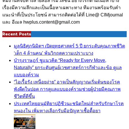
ทีมงานที่จบทางสายสื่อสารมวลชน อย่างไรก็ตามเนื้อหาบาง
เรื่องมีความลึกและเป็นเนื้อหาเฉพาะทาง ทีมงานพร้อมรับคำ
แนะนำที่เป็นประโยชน์ สามารถติดต่อได้ที่ Line@ CIMjournal
และ อีเมล hwplus.content@gmail.com
Recent Posts
มูลนิธิศุภนิมิตฯ เปิดยุทธศาสตร์ 5 ปี ยกระดับคุณภาพชีวิต
‘เด็ก 4 ล้านคน’ พ้นวิกฤตความเปราะบาง
บำรุงราษฎร์ ชูแนวคิด “Ready for Every Move,
Naturally” ยกระดับศูนย์เวชศาสตร์การกีฬาและข้อ ดูแล
แบบองค์รวม
“ไอเรื้อรัง เหนื่อยง่าย” อาจเป็นสัญญาณเริ่มต้นของโรค
พังผืดในปอด การดูแลแบบองค์รวมช่วยผู้ป่วยมีคุณภาพ
ชีวิตที่ดีขึ้น
ประเทศไทยอนุมัติยาปฏิชีวนะชนิดใหม่สำหรับรักษาโรค
หนองใน เพิ่มทางเลือกรับมือปัญหาเชื้อดื้อยา