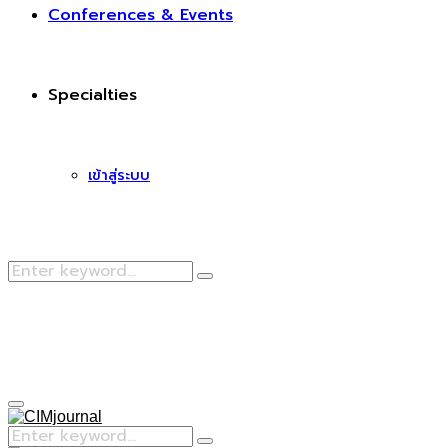
Conferences & Events
Specialties
เข้าสู่ระบบ
Search
Search
for:
Facebook
Primary
Menu
Search
Search