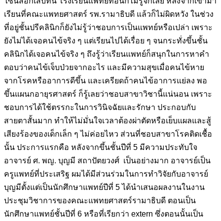
ไซนัสอักเสบที่นี่ โรงเรียนแพทย์ที่อื่นก็ไม่รู้จักเลย หลังจากเข้ามา
เรียนที่คณะแพทยศาสตร์ รพ.รามาธิบดี แล้วก็ไม่ผิดหวัง ในช่วง
ที่อยู่ชั้นปรีคลินิกก็ยังไม่รู้ว่าชอบการเป็นแพทย์หรือเปล่า เพราะ
ยังไม่ได้เจอคนไข้จริง ๆ แต่เรียนไปได้เรื่อย ๆ จนกระทั่งขึ้นชั้น
คลินิกได้เจอคนไข้จริง ๆ ถึงรู้ว่าเรียนแพทย์ก็สนุกในการหาคำ
ตอบว่าคนไข้เจ็บป่วยจากอะไร และมีความสุขเมื่อคนไข้หาย
จากโรคหรืออาการดีขึ้น และเครียดถ้าคนไข้อาการแย่ลง พอ
ขึ้นแผนกอายุรศาสตร์ ก็รู้เลยว่าชอบสาขาวิชานี้แน่นอน เพราะ
ชอบการได้ใช้ตรรกะในการวินิจฉัยและรักษา ประกอบกับ
สายตาสั้นมาก ทำให้ไม่มั่นใจเวลาต้องผ่าตัดหรือเย็บแผลและสู้
เสียงร้องของเด็กเล็ก ๆ ไม่ค่อยไหว ส่วนที่ชอบสาขาโรคติดเชื้อ
นั้น ประการแรกคือ หลังจากขึ้นชั้นปีที่ 5 มีความประทับใจ
อาจารย์ ศ. พญ. บุญมี สถาปัตยวงศ์ เป็นอย่างมาก อาจารย์เป็น
ครูแพทย์ที่ประเสริฐ ผมได้มีส่วนร่วมในการทำวิจัยกับอาจารย์
บุญมีตั้งแต่เป็นนักศึกษาแพทย์ปีที่ 5 ได้นำเสนอผลงานในงาน
ประชุมวิชาการของคณะแพทยศาสตร์รามาธิบดี ตอนเป็น
นักศึกษาแพทย์ชั้นปีที่ 6 หรือที่เรียกว่า extern ซึ่งตอนนั้นเป็น