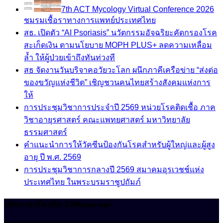
7th ACT Mycology Virtual Conference 2026
ชมรมเชื้อราทางการแพทย์ประเทศไทย
สธ. เปิดตัว “AI Psoriasis” นวัตกรรมอัจฉริยะคัดกรองโรค
สะเก็ดเงิน ตามนโยบาย MOPH PLUS+ ลดความเหลื่อม
ล้ำ ให้ผู้ป่วยเข้าถึงทันท่วงที
สธ จัดงานวันบริจาคอวัยวะโลก ผนึกภาคีเครือข่าย “ส่งต่อ
ของขวัญแห่งชีวิต” เชิญชวนคนไทยสร้างสังคมแห่งการ
ให้
การประชุมวิชาการประจำปี 2569 หน่วยโรคติดเชื้อ ภาค
วิชาอายุรศาสตร์ คณะแพทยศาสตร์ มหาวิทยาลัย
ธรรมศาสตร์
คำแนะนำการให้วัคซีนป้องกันโรคสำหรับผู้ใหญ่และผู้สูง
อายุ ปี พ.ศ. 2569
การประชุมวิชาการกลางปี 2569 สมาคมอุรเวชช์แห่ง
ประเทศไทย ในพระบรมราชูปถัมภ์
นโยบายเกี่ยวกับ CIMjournal