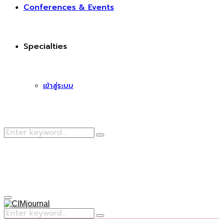
Conferences & Events
Specialties
เข้าสู่ระบบ
Search
Search
for:
Facebook
Primary
Menu
Search
Search