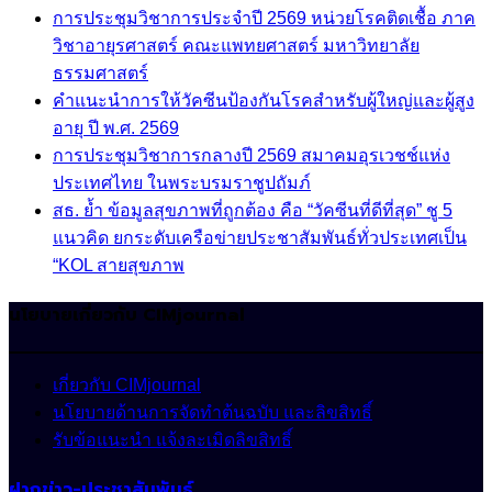
การประชุมวิชาการประจำปี 2569 หน่วยโรคติดเชื้อ ภาค
วิชาอายุรศาสตร์ คณะแพทยศาสตร์ มหาวิทยาลัย
ธรรมศาสตร์
คำแนะนำการให้วัคซีนป้องกันโรคสำหรับผู้ใหญ่และผู้สูง
อายุ ปี พ.ศ. 2569
การประชุมวิชาการกลางปี 2569 สมาคมอุรเวชช์แห่ง
ประเทศไทย ในพระบรมราชูปถัมภ์
สธ. ย้ำ ข้อมูลสุขภาพที่ถูกต้อง คือ “วัคซีนที่ดีที่สุด” ชู 5
แนวคิด ยกระดับเครือข่ายประชาสัมพันธ์ทั่วประเทศเป็น
“KOL สายสุขภาพ
นโยบายเกี่ยวกับ CIMjournal
เกี่ยวกับ CIMjournal
นโยบายด้านการจัดทำต้นฉบับ และลิขสิทธิ์
รับข้อแนะนำ แจ้งละเมิดลิขสิทธิ์
ฝากข่าว-ประชาสัมพันธ์