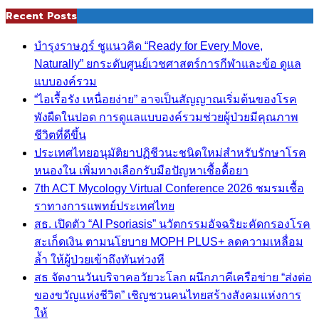
Recent Posts
บำรุงราษฎร์ ชูแนวคิด “Ready for Every Move,
Naturally” ยกระดับศูนย์เวชศาสตร์การกีฬาและข้อ ดูแล
แบบองค์รวม
“ไอเรื้อรัง เหนื่อยง่าย” อาจเป็นสัญญาณเริ่มต้นของโรค
พังผืดในปอด การดูแลแบบองค์รวมช่วยผู้ป่วยมีคุณภาพ
ชีวิตที่ดีขึ้น
ประเทศไทยอนุมัติยาปฏิชีวนะชนิดใหม่สำหรับรักษาโรค
หนองใน เพิ่มทางเลือกรับมือปัญหาเชื้อดื้อยา
7th ACT Mycology Virtual Conference 2026 ชมรมเชื้อ
ราทางการแพทย์ประเทศไทย
สธ. เปิดตัว “AI Psoriasis” นวัตกรรมอัจฉริยะคัดกรองโรค
สะเก็ดเงิน ตามนโยบาย MOPH PLUS+ ลดความเหลื่อม
ล้ำ ให้ผู้ป่วยเข้าถึงทันท่วงที
สธ จัดงานวันบริจาคอวัยวะโลก ผนึกภาคีเครือข่าย “ส่งต่อ
ของขวัญแห่งชีวิต” เชิญชวนคนไทยสร้างสังคมแห่งการ
ให้