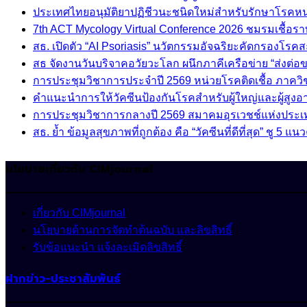
ประเทศไทยอนุมัติยาปฏิชีวนะชนิดใหม่สำหรับรักษาโรคหนอง
7th ACT Mycology Virtual Conference 2026 ชมรมเชื้อ
สธ. เปิดตัว “AI Psoriasis” นวัตกรรมอัจฉริยะคัดกรองโรค
สธ จัดงานวันบริจาคอวัยวะโลก ผนึกภาคีเครือข่าย “ส่งต่
การประชุมวิชาการประจำปี 2569 หน่วยโรคติดเชื้อ ภาค
คำแนะนำการให้วัคซีนป้องกันโรคสำหรับผู้ใหญ่และผู้สูงอาย
การประชุมวิชาการกลางปี 2569 สมาคมอุรเวชช์แห่งประ
สธ. ย้ำ ข้อมูลสุขภาพที่ถูกต้อง คือ “วัคซีนที่ดีที่สุด” ชู
นโยบายเกี่ยวกับ CIMjournal
เกี่ยวกับ CIMjournal
นโยบายด้านการจัดทำต้นฉบับ และลิขสิทธิ์
รับข้อแนะนำ แจ้งละเมิดลิขสิทธิ์
ฝากข่าว-ประชาสัมพันธ์