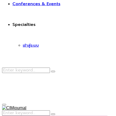
Conferences & Events
Specialties
เข้าสู่ระบบ
Search
Search
for:
Facebook
Primary
Menu
Search
Search