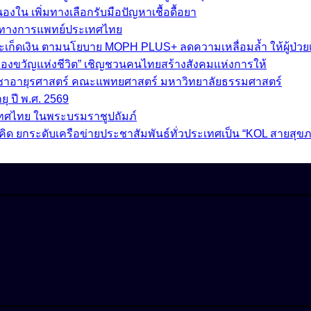
ใน เพิ่มทางเลือกรับมือปัญหาเชื้อดื้อยา
ราทางการแพทย์ประเทศไทย
สะเก็ดเงิน ตามนโยบาย MOPH PLUS+ ลดความเหลื่อมล้ำ ให้ผู้ป่วยเข
อของขวัญแห่งชีวิต” เชิญชวนคนไทยสร้างสังคมแห่งการให้
วิชาอายุรศาสตร์ คณะแพทยศาสตร์ มหาวิทยาลัยธรรมศาสตร์
ุ ปี พ.ศ. 2569
เทศไทย ในพระบรมราชูปถัมภ์
 5 แนวคิด ยกระดับเครือข่ายประชาสัมพันธ์ทั่วประเทศเป็น “KOL สายสุ