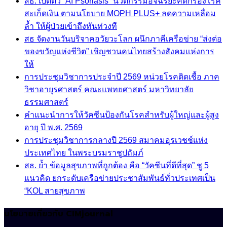
สธ. เปิดตัว “AI Psoriasis” นวัตกรรมอัจฉริยะคัดกรองโรค
สะเก็ดเงิน ตามนโยบาย MOPH PLUS+ ลดความเหลื่อม
ล้ำ ให้ผู้ป่วยเข้าถึงทันท่วงที
สธ จัดงานวันบริจาคอวัยวะโลก ผนึกภาคีเครือข่าย “ส่งต่อ
ของขวัญแห่งชีวิต” เชิญชวนคนไทยสร้างสังคมแห่งการ
ให้
การประชุมวิชาการประจำปี 2569 หน่วยโรคติดเชื้อ ภาค
วิชาอายุรศาสตร์ คณะแพทยศาสตร์ มหาวิทยาลัย
ธรรมศาสตร์
คำแนะนำการให้วัคซีนป้องกันโรคสำหรับผู้ใหญ่และผู้สูง
อายุ ปี พ.ศ. 2569
การประชุมวิชาการกลางปี 2569 สมาคมอุรเวชช์แห่ง
ประเทศไทย ในพระบรมราชูปถัมภ์
สธ. ย้ำ ข้อมูลสุขภาพที่ถูกต้อง คือ “วัคซีนที่ดีที่สุด” ชู 5
แนวคิด ยกระดับเครือข่ายประชาสัมพันธ์ทั่วประเทศเป็น
“KOL สายสุขภาพ
นโยบายเกี่ยวกับ CIMjournal