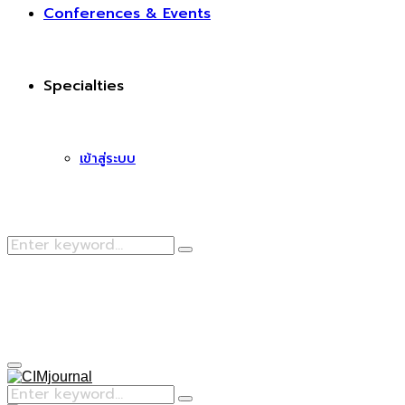
Conferences & Events
Specialties
เข้าสู่ระบบ
Search
Search
for:
Facebook
Primary
Menu
Search
Search