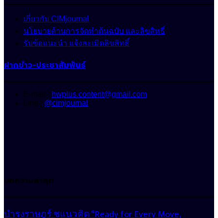
เกี่ยวกับ CIMjournal
นโยบายด้านการจัดทำต้นฉบับ และลิขสิทธิ์
รับข้อแนะนำ แจ้งละเมิดลิขสิทธิ์
ฝากข่าว-ประชาสัมพันธ์
E-mail :
hwplus.content@gmail.com
Line :
@cimjournal
บทความล่าสุด
บำรุงราษฎร์ ชูแนวคิด “Ready for Every Move,