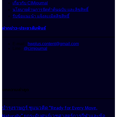
เกี่ยวกับ CIMjournal
นโยบายด้านการจัดทำต้นฉบับ และลิขสิทธิ์
รับข้อแนะนำ แจ้งละเมิดลิขสิทธิ์
ฝากข่าว-ประชาสัมพันธ์
E-mail :
hwplus.content@gmail.com
Line :
@cimjournal
บทความล่าสุด
บำรุงราษฎร์ ชูแนวคิด “Ready for Every Move,
Naturally” ยกระดับศูนย์เวชศาสตร์การกีฬาและข้อ