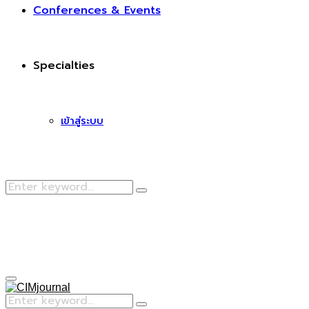
Conferences & Events
Specialties
เข้าสู่ระบบ
Search
Search
for:
Facebook
Primary
Menu
Search
Search