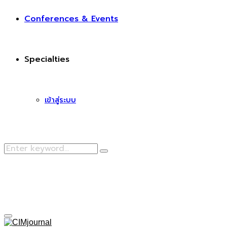
Conferences & Events
Specialties
เข้าสู่ระบบ
Search
Search
for:
Facebook
Primary
Menu