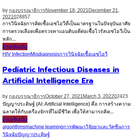
by
กองบรรณาธิการ
November 18, 2021
December 21,
2021
0
28857
การวินิจฉัยการติดเชื้อเอชไอวีที่เป็นมาตรฐานในปัจจุบันอาศัย
การตรวจเลือดเพื่อตรวจหาแอนติบอดีต่อเชื้อไวรัสเอชไอวีเป็น
หลัก...
อ่านเพิ่มเติม
HIV Infection
Misdiagnosis
การวินิจฉัย
เชื้อเอชไอวี
Pediatric Infectious Diseases in
Artificial Intelligence Era
by
กองบรรณาธิการ
October 27, 2021
March 3, 2022
0
2423
ปัญญาประดิษฐ์ (AI: Artificial Intelligence) คือ การสร้างความ
ฉลาดให้กับเครื่องจักรที่ไม่มีชีวิต เพื่อให้สามารถคิด...
อ่านเพิ่มเติม
algorithms
machine learning
การพัฒนาวิจัยยาและวัคซีน
การ
วินิจฉัย
ปัญญาประดิษฐ์