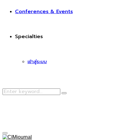
Conferences & Events
Specialties
เข้าสู่ระบบ
Search
Search
for:
Facebook
Primary
Menu