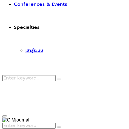
Conferences & Events
Specialties
เข้าสู่ระบบ
Search
Search
for:
Facebook
Primary
Menu
Search
Search