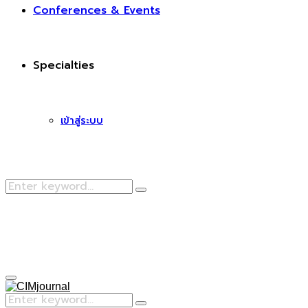
Conferences & Events
Specialties
เข้าสู่ระบบ
Search
Search
for:
Facebook
Primary
Menu
Search
Search