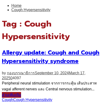
for:
Home
Cough Hypersensitivity
Tag : Cough
Hypersensitivity
Allergy update: Cough and Cough
Hypersensitivity syndrome
by
กองบรรณาธิการ
September 10, 2024
March 17,
2025
0
4097
Peripheral neural stimulation จากการกระตุ้น เส้นประสาท
vagal afferent nerves และ Central nervous stimulation...
อ่านเพิ่มเติม
Cough
Cough Hypersensitivity