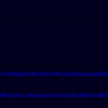
lly” ยกระดับศูนย์เวชศาสตร์การกีฬาและข้อ ดูแลแบบองค์ร
ังผืดในปอด การดูแลแบบองค์รวมช่วยผู้ป่วยมีคุณภาพชีวิตที