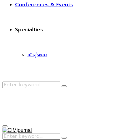
Conferences & Events
Specialties
เข้าสู่ระบบ
Search
Search
for:
Facebook
Primary
Menu
Search
Search