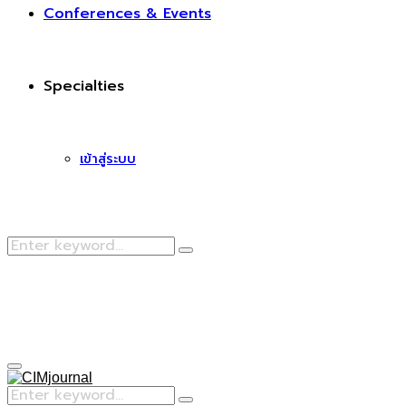
Conferences & Events
Specialties
เข้าสู่ระบบ
Search
Search
for:
Facebook
Primary
Menu
Search
Search