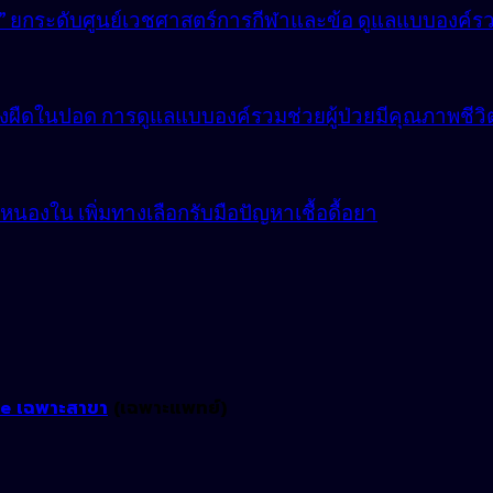
lly” ยกระดับศูนย์เวชศาสตร์การกีฬาและข้อ ดูแลแบบองค์ร
ังผืดในปอด การดูแลแบบองค์รวมช่วยผู้ป่วยมีคุณภาพชีวิตที
องใน เพิ่มทางเลือกรับมือปัญหาเชื้อดื้อยา
ne เฉพาะสาขา
(เฉพาะแพทย์)