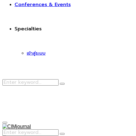
Conferences & Events
Specialties
เข้าสู่ระบบ
Search
Search
for:
Facebook
Primary
Menu
Search
Search