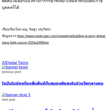
ตัดสินใจเลือกแนวทางการรักษาที่เหมาะสมสำหรับแต่ละราย
บุคคลก็ได้
เรียบเรียงโดย พญ. นิษฐา ปรุงวิทยา
ข้อมูลจาก
https://www.medscape.com/viewarticle/building-ai-army-digital-
twins-fight-cancer-2024a1000khq
AI
Digital Twins
previous post
ไขมันในช่องท้องสัมพันธ์กับสมองฝ่อลงในช่วงวัยกลางคน
next post