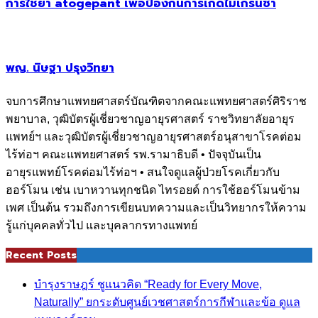
การใช้ยา atogepant เพื่อป้องกันการเกิดไมเกรนซ้ำ
พญ. นิษฐา ปรุงวิทยา
จบการศึกษาแพทยศาสตร์บัณฑิตจากคณะแพทยศาสตร์ศิริราช
พยาบาล, วุฒิบัตรผู้เชี่ยวชาญอายุรศาสตร์ ราชวิทยาลัยอายุร
แพทย์ฯ และวุฒิบัตรผู้เชี่ยวชาญอายุรศาสตร์อนุสาขาโรคต่อม
ไร้ท่อฯ คณะแพทยศาสตร์ รพ.รามาธิบดี • ปัจจุบันเป็น
อายุรแพทย์โรคต่อมไร้ท่อฯ • สนใจดูแลผู้ป่วยโรคเกี่ยวกับ
ฮอร์โมน เช่น เบาหวานทุกชนิด ไทรอยด์ การใช้ฮอร์โมนข้าม
เพศ เป็นต้น รวมถึงการเขียนบทความและเป็นวิทยากรให้ความ
รู้แก่บุคคลทั่วไป และบุคลากรทางแพทย์
Recent Posts
บำรุงราษฎร์ ชูแนวคิด “Ready for Every Move,
Naturally” ยกระดับศูนย์เวชศาสตร์การกีฬาและข้อ ดูแล