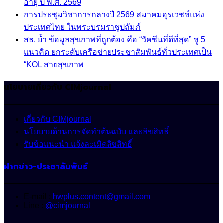
อายุ ปี พ.ศ. 2569
การประชุมวิชาการกลางปี 2569 สมาคมอุรเวชช์แห่ง
ประเทศไทย ในพระบรมราชูปถัมภ์
สธ. ย้ำ ข้อมูลสุขภาพที่ถูกต้อง คือ “วัคซีนที่ดีที่สุด” ชู 5
แนวคิด ยกระดับเครือข่ายประชาสัมพันธ์ทั่วประเทศเป็น
“KOL สายสุขภาพ
นโยบายเกี่ยวกับ CIMjournal
เกี่ยวกับ CIMjournal
นโยบายด้านการจัดทำต้นฉบับ และลิขสิทธิ์
รับข้อแนะนำ แจ้งละเมิดลิขสิทธิ์
ฝากข่าว-ประชาสัมพันธ์
E-mail :
hwplus.content@gmail.com
Line :
@cimjournal