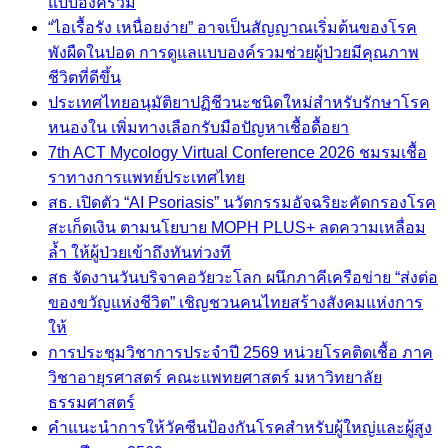
แบบองค์รวม
“ไอเรื้อรัง เหนื่อยง่าย” อาจเป็นสัญญาณเริ่มต้นของโรค
พังผืดในปอด การดูแลแบบองค์รวมช่วยผู้ป่วยมีคุณภาพ
ชีวิตที่ดีขึ้น
ประเทศไทยอนุมัติยาปฏิชีวนะชนิดใหม่สำหรับรักษาโรค
หนองใน เพิ่มทางเลือกรับมือปัญหาเชื้อดื้อยา
7th ACT Mycology Virtual Conference 2026 ชมรมเชื้อ
ราทางการแพทย์ประเทศไทย
สธ. เปิดตัว “AI Psoriasis” นวัตกรรมอัจฉริยะคัดกรองโรค
สะเก็ดเงิน ตามนโยบาย MOPH PLUS+ ลดความเหลื่อม
ล้ำ ให้ผู้ป่วยเข้าถึงทันท่วงที
สธ จัดงานวันบริจาคอวัยวะโลก ผนึกภาคีเครือข่าย “ส่งต่อ
ของขวัญแห่งชีวิต” เชิญชวนคนไทยสร้างสังคมแห่งการ
ให้
การประชุมวิชาการประจำปี 2569 หน่วยโรคติดเชื้อ ภาค
วิชาอายุรศาสตร์ คณะแพทยศาสตร์ มหาวิทยาลัย
ธรรมศาสตร์
คำแนะนำการให้วัคซีนป้องกันโรคสำหรับผู้ใหญ่และผู้สูง