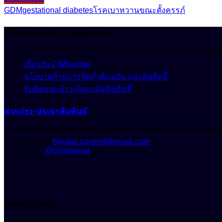
GDM
gestational diabetes
โรคเบาหวานขณะตั้งครรภ์
นโยบายเกี่ยวกับ CIMjournal
เกี่ยวกับ CIMjournal
นโยบายด้านการจัดทำต้นฉบับ และลิขสิทธิ์
รับข้อแนะนำ แจ้งละเมิดลิขสิทธิ์
ฝากข่าว-ประชาสัมพันธ์
E-mail :
hwplus.content@gmail.com
Line :
@cimjournal
บทความล่าสุด