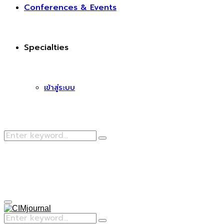
Conferences & Events
Specialties
เข้าสู่ระบบ
Search
Search
for:
Facebook
Primary
Menu
Search
Search