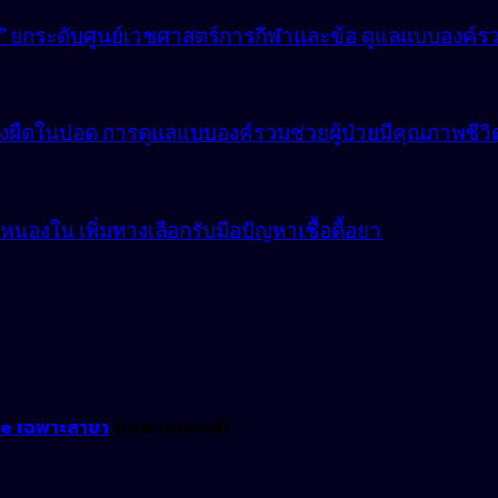
lly” ยกระดับศูนย์เวชศาสตร์การกีฬาและข้อ ดูแลแบบองค์ร
ังผืดในปอด การดูแลแบบองค์รวมช่วยผู้ป่วยมีคุณภาพชีวิตที
องใน เพิ่มทางเลือกรับมือปัญหาเชื้อดื้อยา
ne เฉพาะสาขา
(เฉพาะแพทย์)